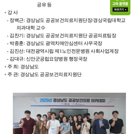
공유 등
◦
강 사
-
정백근
:
경상남도 공공보건의료지원단장
/
경상국립대학교
의과대학 교수
-
김찬기
:
경상남도 공공보건의료지원단 공공의료팀장
-
박종훈
:
경상남도 광역치매안심센터 사무국장
-
김진선
:
대전광역시립 제
1
노인전문병원 사회사업계장
-
김대규
:
신안군공립요양병원 행정국장
◦
주 최
:
경상남도
◦
주 관
:
경상남도 공공보건의료지원단