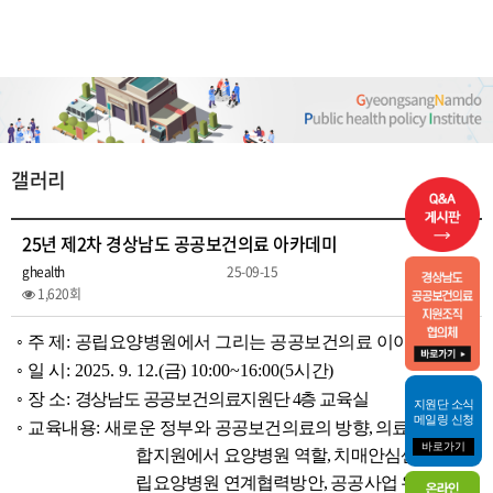
갤러리
25년 제2차 경상남도 공공보건의료 아카데미
ghealth
25-09-15
1,620회
◦
주 제
:
공립요양병원에서 그리는 공공보건의료 이야기
◦
일 시
: 2025. 9. 12.(
금
) 10:00~16:00(5
시간
)
◦
장 소
:
경상남도 공공보건의료지원단
4
층 교육실
지원단 소식
메일링 신청
◦
교육내용
:
새로운 정부와
공공보건의료의 방향
,
의료돌봄 통
바로가기
합지원에서 요양병원 역할
,
치매안심센터와 공
립요양병원 연계협력방안
,
공공사업 우수사례