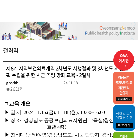
갤러리
제8기 지역보건의료계획 2차년도 시행결과 및 3차년도 시행계
획 수립을 위한 시군 역량 강화 교육 - 2일차
ghealth
24-11-18
2,632회
□
교육 개요
▶
일 시
: 2024.11.15.(
금
), 11.18.(
월
), 10:00~16:00
지원단 소식
메일링 신청
▶
장 소
:
경상남도 공공보건의료지원단 교육실
(
창신대학교
6
바로가기
호관
4
층
)
▶
참석대상
: 50
여명
(
경상남도도
,
시군 담당자
,
경상남도 공공