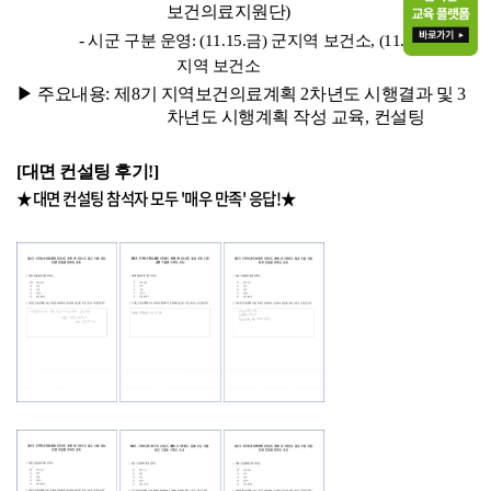
보건의료지원단
)
-
시군 구분 운영
: (11.15.
금
)
군지역 보건소
, (11.18.
월
)
시
지역 보건소
▶
주요내용
:
제
8
기 지역보건의료계획
2
차년도 시행결과 및
3
차년도 시행계획 작성 교육
,
컨설팅
[대면 컨설팅 후기!]
★대면 컨설팅 참석자 모두 '매우 만족' 응답!
★