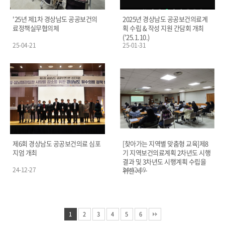
'25년 제1차 경상남도 공공보건의
2025년 경상남도 공공보건의료계
료정책실무협의체
획 수립 & 작성 지원 간담회 개최
('25.1.10.)
25-04-21
25-01-31
제6회 경상남도 공공보건의료 심포
[찾아가는 지역별 맞춤형 교육]제8
지엄 개최
기 지역보건의료계획 2차년도 시행
결과 및 3차년도 시행계획 수립을
24-12-27
24-12-09
위한 시…
1
2
3
4
5
6