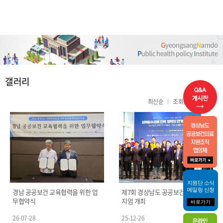
열린
페이지
갤러리
최신순
조회순
제목순
지원단 소식
메일링 신청
경남 공공보건 교육협력을 위한 업
제7회 경상남도 공공보건의료 심포
무협약식
지엄 개최
바로가기
26-07-28
25-12-26