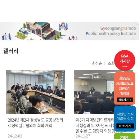
열린
페이지
갤러리
최신순
조회순
제목순
지원단 소식
메일링 신청
2024년 제2차 경상남도 공공보건의
제8기 지역보건의료계획 2차년도
료정책실무협의체 회의 개최
시행결과 및 3차년도 시행계획 수립
바로가기
을 위한 도 담당자 역량 강화 교육
24-12-02
24-11-27