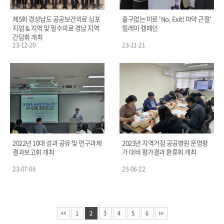
제5회 경상남도 공공보건의료 심포
출구없는 미로 'No, Exit! 마약 근절'
지엄 & 지역 및 필수의료 경남 지역
릴레이 캠페인
간담회 개최
23-12-20
23-11-21
2022년 10대 성과 공유 및 연구과제
2023년 지역거점 공공병원 운영평
결과보고회 개최
가 대비 평가결과 환류회 개최
23-07-06
23-06-22
1
2
3
4
5
6