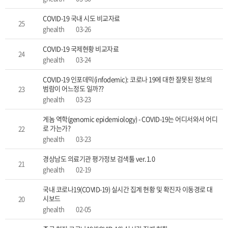
COVID-19 국내 시도 비교자료
25
ghealth
03-26
COVID-19 국제현황 비교자료
24
ghealth
03-24
COVID-19 인포데믹(infodemic): 코로나 19에 대한 잘못된 정보의
범람이 어느정도 일까??
23
ghealth
03-23
게놈 역학(genomic epidemiology) - COVID-19는 어디서와서 어디
로 가는가?
22
ghealth
03-23
경상남도 의료기관 평가정보 검색툴 ver.1.0
21
ghealth
02-19
국내 코로나19(COVID-19) 실시간 집계 현황 및 확진자 이동경로 대
시보드
20
ghealth
02-05