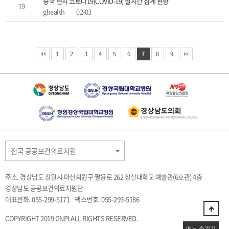
중국 현지 코로나19(COVID-19) 실시간 집계 현황
19
ghealth
02-03
1
2
3
4
5
6
7
8
9
전국 공공보건의료지원
주소. 경상남도 창원시 마산회원구 팔용로 262 창신대학교 예술관(6호관) 4층
경상남도 공공보건의료지원단
대표전화. 055-299-5171
팩스번호. 055-299-5186
COPYRIGHT 2019 GNPI ALL RIGHTS RESERVED.