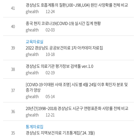
경상남도 호흡계통의 질환(J00~J98,U04) 원인 사망확률 전체 비교
41
ghealth
12-24
중국 현지 코로나19(COVID-19) 실시간 집계 현황
40
ghealth
02-03
교육자료실
39
2022 경상남도 공공보건의료 1차 아카데미 자료집
ghealth
10-18
경상남도 의료기관 평가정보 검색툴 ver.1.0
38
ghealth
02-19
[COVID-19 이태원 사태 조명] 시도별 4월 24일 이후 확진자 분포 및
증가 양상
37
ghealth
05-14
20년간(1998~2018) 경상남도 시군구 연령표준화 사망률 전체 비교
36
ghealth
12-21
통계자료집
35
경상남도 지역보건의료 기초통계집('24. 3월)