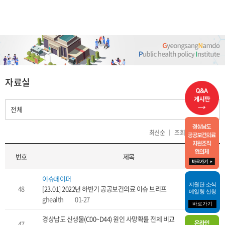
열린
페이지
자료실
최신순
조회순
제목순
번호
제목
이슈페이퍼
지원단 소식
48
[23.01] 2022년 하반기 공공보건의료 이슈 브리프
메일링 신청
ghealth
01-27
바로가기
경상남도 신생물(C00~D44) 원인 사망확률 전체 비교
47