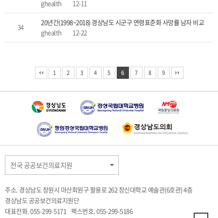
ghealth
12-11
20년간(1998~2018) 경상남도 시군구 연령표준화 사망률 남자 비교
34
ghealth
12-22
1
2
3
4
5
6
7
8
9
전국 공공보건의료지원
주소. 경상남도 창원시 마산회원구 팔용로 262 창신대학교 예술관(6호관) 4층
경상남도 공공보건의료지원단
대표전화. 055-299-5171
팩스번호. 055-299-5186