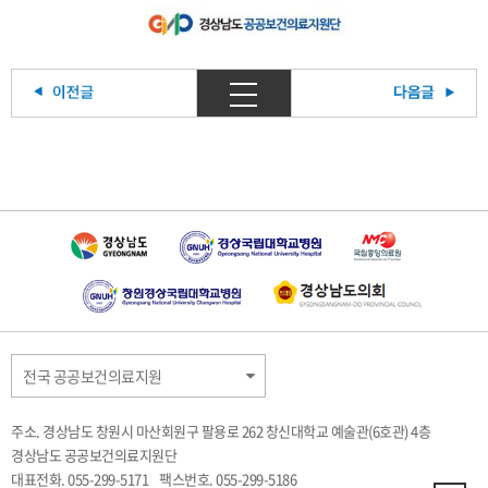
전국 공공보건의료지원
주소. 경상남도 창원시 마산회원구 팔용로 262 창신대학교 예술관(6호관) 4층
경상남도 공공보건의료지원단
대표전화. 055-299-5171
팩스번호. 055-299-5186